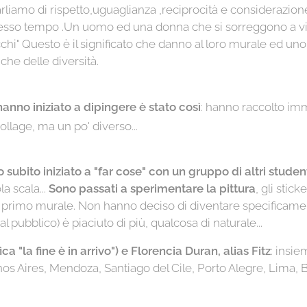
rliamo di rispetto,uguaglianza ,reciprocità e considerazion
esso tempo .Un uomo ed una donna che si sorreggono a vi
chi" Questo è il significato che danno al loro murale ed uno de
che delle diversità.
anno iniziato a dipingere è stato così
: hanno raccolto imm
ollage, ma un po' diverso...
 subito iniziato a "far cose" con un gruppo di altri student
a scala...
Sono passati a sperimentare la pittura
, gli sticke
loro primo murale. Non hanno deciso di diventare specificame
 al pubblico) è piaciuto di più, qualcosa di naturale...
 "la fine è in arrivo") e Florencia Duran, alias Fitz
: insi
s Aires, Mendoza, Santiago del Cile, Porto Alegre, Lima, B