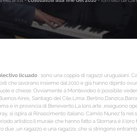
reet artist -
costituitosi alla fine del 2010
- formato da Cam
lectivo licuado
: sono una coppia di ragazzi uruguaiani. 
tisti che lavorano insieme dal 2010 e già hanno dipinto ovu
uole e chiese. Ovviamente a Montevideo è possibile ved
Buenos Aires, Santiago del Cile,Lima ,Berlino,Danzica,Barcel
ma e in provincia di Benevento.La loro arte ,eseguono oper
ray, si ispira al Rinascimento italiano. Camilo Nunez fa ne
riodo artistico.Il murale che hanno fatto a Stornara è il loro
ro due ,un ragazzo e una ragazza ,che si stringono entrambe 