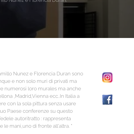
ilo Núñez e Florencia Durán.
Camillo Nunez e Florencia Duran sono
nque e non solo muri di privati ma
ere numerosi loro murales ma anche
lona ,Madrid,Vienna ecc..In Italia a
e con la sola pittura senza usare
l suo Paese conferenze su questo
 fedele autoritratto : rappresenta
le mani,uno di fronte all'altra. "