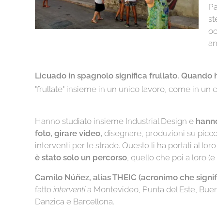
Pa
st
oc
an
Licuado in spagnolo significa frullato. Quando h
"frullate" insieme in un unico lavoro, come in un c
Hanno studiato insieme Industrial Design e
hanno
foto, girare video,
disegnare, produzioni su piccol
interventi per le strade. Questo li ha portati al 
è stato solo un percorso
, quello che poi a loro (e
Camilo Núñez, alias THEIC (acronimo che significa
fatto
interventi
a Montevideo, Punta del Este, Bueno
Danzica e Barcellona.