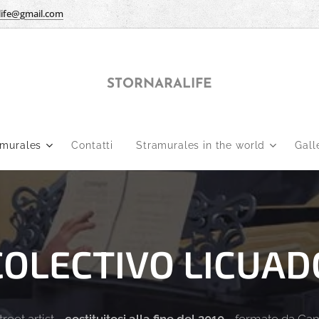
life@gmail.com
STORNARALIFE
amurales
Contatti
Stramurales in the world
Gall
COLECTIVO LICUAD