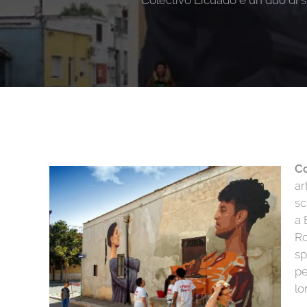
Colectivo Licuado è un duo di st
Co
ar
sc
a 
Ro
sp
pe
lo