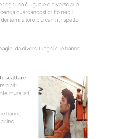
e : ognuno è uguale e diverso allo
cenda guardandosi dritto negli
i temi a loro più cari : il rispetto
agini da diversi luoghi e le hanno
i: scattare
rs e altri
nte muralisti,
eme hanno
erlino,