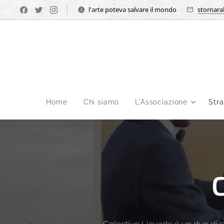
l'arte poteva salvare il mondo
stornara
Home
Chi siamo
L'Associazione
Str