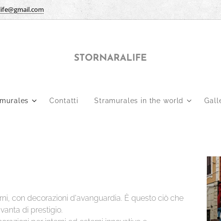
life@gmail.com
STORNARALIFE
amurales
Contatti
Stramurales in the world
Gall
terni, con decorazioni d'avanguardia. È questo ciò che
vanta di prestigio.