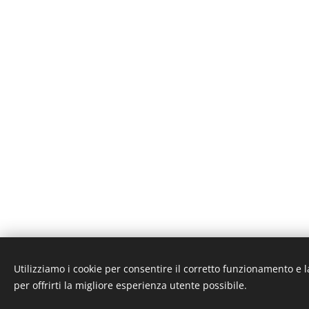
Utilizziamo i cookie per consentire il corretto funzionamento e l
STORNARA LIFE APS
per offrirti la migliore esperienza utente possibile.
Via Ettore Fieramosca, 4 - Stornara (FG) - Italy - stornaralife@