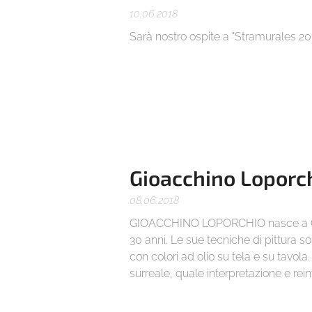
10.06.2018
Sarà nostro ospite a "Stramurales 20
Gioacchino Loporc
08.06.2018
GIOACCHINO LOPORCHIO nasce a Ceri
30 anni. Le sue tecniche di pittura s
con colori ad olio su tela e su tavol
surreale, quale interpretazione e rein