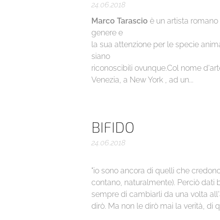
24.06.2018
Marco Tarascio
è un artista romano 
genere e
la sua attenzione per le specie animal
siano
riconoscibili ovunque.Col nome d'arte
Venezia, a New York , ad un...
BIFIDO
24.06.2018
"io sono ancora di quelli che credon
contano, naturalmente). Perciò dati b
sempre di cambiarli da una volta all'
dirò. Ma non le dirò mai la verità, di q