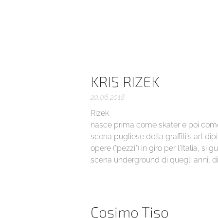
KRIS RIZEK
20.06.2018
Rizek
nasce prima come skater e poi come wr
scena pugliese della graffiti's art di
opere ("pezzi") in giro per l'Italia, si
scena underground di quegli anni, di
Cosimo Tiso