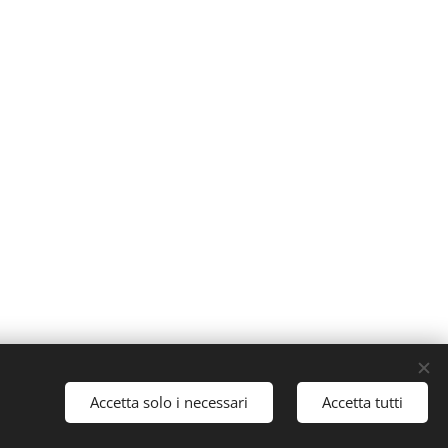
Creato con
Webnode
Cookies
Accetta solo i necessari
Accetta tutti