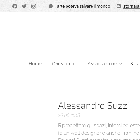
l'arte poteva salvare il mondo
stornara
Home
Chi siamo
L'Associazione
Str
Alessandro Suzzi
26.06.2018
Riprogettare gli spazi, interni ed es
fa un wall designer e anche Trani ne 