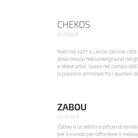
CHEKOS
23.06.2018
Nato nel 1977 a Lecce, piccola città de
dove cresce nell'underground dei graf
e street artist, lavora nel campo dell
si possono ammirare fra i quartieri del
ZABOU
23.06.2018
Zabou è un artista e pittore di strad
per il mondo per diffondere il messag