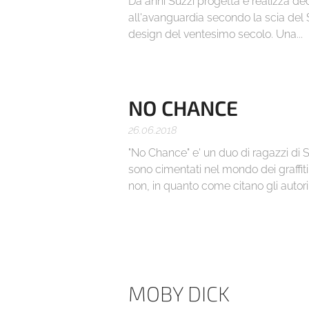
Da anni Suzzi progetta e realizza dec
all'avanguardia secondo la scia del 
design del ventesimo secolo. Una...
NO CHANCE
26.06.2018
"No Chance" e' un duo di ragazzi di 
sono cimentati nel mondo dei graffiti, 
non, in quanto come citano gli autori 
MOBY DICK