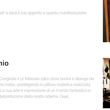
18" e darà il suo apporto a questa manifestazione
hio
gnola il 12 febbraio 1960 dove lavora e dipinge da
ono miste, prediligendo la pittura materica realizzata
a. La sua arte è espressione di un mondo fantastico e
terpretazione della realtà odierna. Quei...