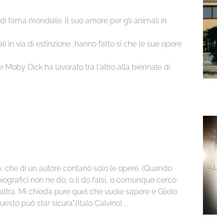
di fama mondiale. Il suo amore per gli animali in
i in via di estinzione ,hanno fatto sì che le sue opere
 Moby Dick ha lavorato tra l'altro alla biennale di
o, che di un autore contano solo le opere. (Quando
iografici non ne do, o li do falsi, o comunque cerco
altra. Mi chieda pure quel che vuole sapere e Glielo
uesto può star sicura".(Italo Calvino) ...