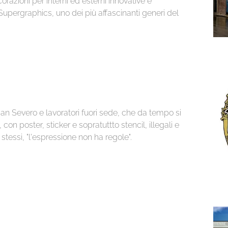
orazioni per interni ed esterni innovative e
Supergraphics, uno dei più affascinanti generi del
San Severo e lavoratori fuori sede, che da tempo si
con poster, sticker e sopratuttto stencil, illegali e
stessi, "l'espressione non ha regole".