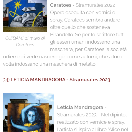
Caratoes
- Stramurales 2022 !
Opera eseguita con vernici e
spray. Caratoes sembra andare
oltre quello che sosteneva
Pirandello. Se per lo scrittore tutti
GUIDAMI al muro di
gli esseri umani indossano una
Caratoes
maschera, per Caratoes la società
odierna ci vede nascere già come automi, che a loro
volta indossano una maschera di metallo.
34)
LETICIA MANDRAGORA - Stramurales 2023
Leticia Mandragora
-
Stramurales 2023 - Nel dipinto,
realizzato con vernice e spray,
l'artista si ispira al libro "Alice nel