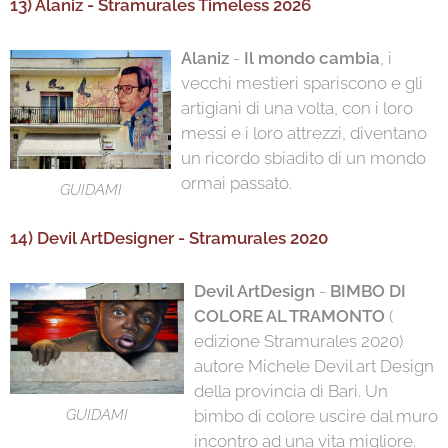
13) Alaniz - Stramurales Timeless 2026
Alaniz
-
Il mondo cambia
, i
vecchi mestieri spariscono e gli
artigiani di una volta, con i loro
messi e i loro attrezzi, diventano
un ricordo sbiadito di un mondo
ormai passato.
GUIDAMI
14) Devil ArtDesigner - Stramurales 2020
Devil ArtDesign
-
BIMBO DI
COLORE AL TRAMONTO
(
edizione Stramurales 2020)
autore Michele Devil art Design
della provincia di Bari. Un
bimbo di colore uscire dal muro
GUIDAMI
incontro ad una vita migliore.