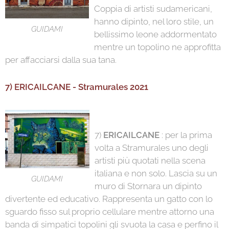
Coppia di artisti sudamericani,
hanno dipinto, nel loro stile, un
GUIDAMI
bellissimo leone addormentato
mentre un topolino ne approfitta
per affacciarsi dalla sua tana.
7) ERICAILCANE - Stramurales 2021
7)
ERICAILCANE
: per la prima
volta a Stramurales uno degli
artisti più quotati nella scena
italiana e non solo. Lascia su un
GUIDAMI
muro di Stornara un dipinto
divertente ed educativo. Rappresenta un gatto con lo
sguardo fisso sul proprio cellulare mentre attorno una
banda di simpatici topolini gli svuota la casa e perfino il