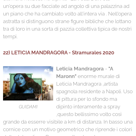
un'opera su due facciate ad angolo di una palazzina ad
un piano che ha cambiato volto all'intera via . Nell'opera
astratta si distinguono strane figure bibliche che lottano
tra di loro in una sorta di pazzia collettiva tipica de nostri
tempi.
22) LETICIA MANDRAGORA - Stramurales 2020
Leticia Mandragora
-
"A
Maronn"
enorme murale di
Leticia Mandragora ,artista
spagnola residente a Napoli. Uso
di pittura per lo sfondo ma
dipinto interamente a spray
GUIDAMI
,questo bellissimo volto così
grande da esserre visibile a km di distanza. In basso una
cornice con un motivo geometrico che riprende i colori