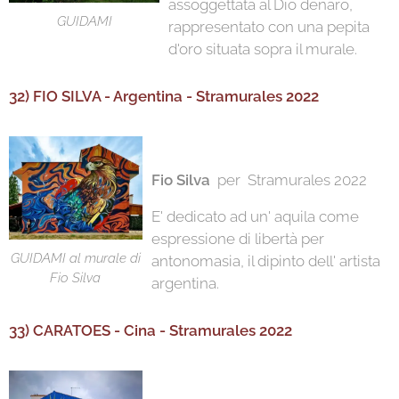
assoggettata al Dio denaro,
GUIDAMI
rappresentato con una pepita
d'oro situata sopra il murale.
32) FIO SILVA - Argentina - Stramurales 2022
Fio Silva
per Stramurales 2022
E' dedicato ad un' aquila come
espressione di libertà per
GUIDAMI al murale di
antonomasia, il dipinto dell' artista
Fio Silva
argentina.
33) CARATOES - Cina - Stramurales 2022