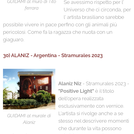
GUIDAMI al muro di Tito
Se avessimo rispetto per l'
ferrara
Universo che ci circonda, per
l' artista brasiliano sarebbe
possibile vivere in pace perfino con gli animali più
pericolosi. Come fa la ragazza che nuota con un
giaguaro.
30) ALANIZ - Argentina - Stramurales 2023
Alaniz Niz
- Stramurales 2023 -
"Positive Light"
è il titolo
dell'opera realizzata
esclusivamente con vernice.
L'artista si rivolge anche a se
GUIDAMI al murale di
stesso nel descrivere momenti
Alaniz
che durante la vita possono