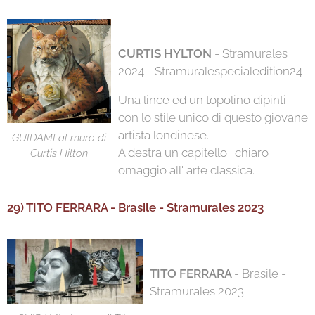
CURTIS HYLTON
- Stramurales
2024 - Stramuralespecialedition24
Una lince ed un topolino dipinti
con lo stile unico di questo giovane
artista londinese.
GUIDAMI al muro di
A destra un capitello : chiaro
Curtis Hilton
omaggio all' arte classica.
29) TITO FERRARA - Brasile - Stramurales 2023
TITO FERRARA
- Brasile -
Stramurales 2023