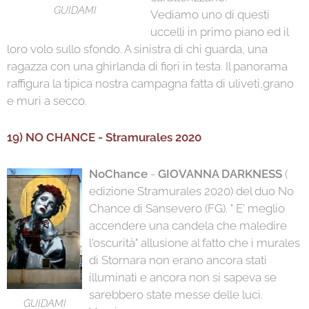
GUIDAMI
Vediamo uno di questi
uccelli in primo piano ed il
loro volo sullo sfondo. A sinistra di chi guarda, una
ragazza con una ghirlanda di fiori in testa. Il panorama
raffigura la tipica nostra campagna fatta di uliveti,grano
e muri a secco.
19) NO CHANCE - Stramurales 2020
NoChance
-
GIOVANNA DARKNESS
(
edizione Stramurales 2020) del duo No
Chance di Sansevero (FG). " E' meglio
accendere una candela che maledire
l'oscurità" allusione al fatto che i murales
di Stornara non erano ancora stati
illuminati e ancora non si sapeva se
sarebbero state messe delle luci.
GUIDAMI