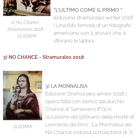
"L'ULTIMO COME IL PRIMO "
(edizione stramurales winter 2018
2) No Chance -
) Una foto famosa di un fotografo
Stramurales 2018 -
americano con 2 anziani che si
GUIDAMI
sfiorano le labbra.
3) NO CHANCE - Stramurales 2018
3) LA MONNALISA
Edizione Stramurales winter 2018 )
opera fatta con stencil dal duo No
Chance di Sansevero (FG) in
occasione del 500nario della morte di
Leonardo da Vinci . La Monnalisa dei
GUIDAMI
No Chance indossa la maschera di "V