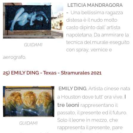
LETICIA MANDRAGORA
-
Una bellissima ragazza
distesa è il nudo molto
casto dipinto dall' artista
napoletana. Da ammirare la
tecnica del murale eseguito
GUIDAMI
con spray, vernice e
aerografo.
25) EMILY DING - Texas - Stramurales 2021
EMILY DING
, Artista cinese nata
I
a Houston dove tutt' ora vive.
tre leoni
rappresentano il
passato, il presente ed il futuro.
Solo il leone in mezzo, che
GUIDAMI
rappresenta il presente, pare