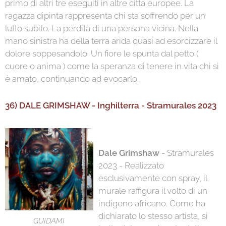
primo di altri tre eseguiti in altre città europee. La
ragazza dipinta rappresenta chi sta soffrendo per un
lutto subito. La perdita di una persona vicina. Nella
mano sinistra ha della terra arida quasi ad esorcizzare il
dolore soppesandolo. Un fiore le spunta dal petto (
cuore o anima ) come la speranza di tenere in vita chi si
è amato, continuando ad evocarlo.
36) DALE GRIMSHAW - Inghilterra - Stramurales 2023
Dale Grimshaw
- Stramurales
2023 - Realizzato
esclusivamente con spray, il
murale raffigura il volto di un
indigeno africano. Come ha
dichiarato lo stesso artista, si
GUIDAMI