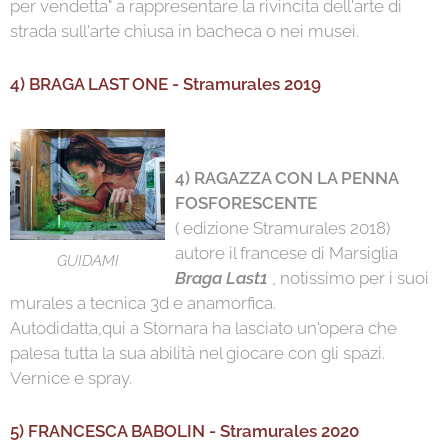
per vendetta" a rappresentare la rivincita dell'arte di
strada sull'arte chiusa in bacheca o nei musei.
4) BRAGA LAST ONE - Stramurales 2019
4) RAGAZZA CON LA PENNA
FOSFORESCENTE
( edizione Stramurales 2018)
autore il francese di Marsiglia
GUIDAMI
Braga Last1
, notissimo per i suoi
murales a tecnica 3d e anamorfica.
Autodidatta,qui a Stornara ha lasciato un'opera che
palesa tutta la sua abilità nel giocare con gli spazi.
Vernice e spray.
5) FRANCESCA BABOLIN - Stramurales 2020