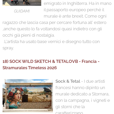
emigrato in Inghilterra. Ha in mano
il passaporto europeo perché il
GUIDAMI
murale è ante brexit. Come ogni
ragazzo che lascia casa per cercare fortuna all' estero
,anche questo lo fa voltandosi quasi indietro con gli
occhi già pieni di nostalgia.
.L'artista ha usato base vernici e disegno tutto con
spray.
18) SOCK WILD SKETCH & TETALOVB - Francia -
Stramurales Timeless 2026
Sock & Tetal
- I due artisti
francesi hanno dipinto un
murale dedicato a Stornara,
con la campagna, i vigneti e
gli storni che la
caratterizzano.