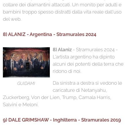
collare dei diamantini attaccati. Un monito per adulti e
bambini troppo spesso distratti dalla vita reale dall'uso
del web.
8) ALANIZ - Argentina - Stramurales 2024
8) Alaniz
- Stramurales 2024 -
L'artista argentino ha dipinto
alcuni dei potenti della terra che
ridono di noi.
Da sinistra a destra si vedono le
GUIDAMI
caricature di Netanyahu,
Zuckerberg, Von der Lien, Trump, Camala Harris,
Salvini e Meloni.
9) DALE GRIMSHAW - Inghilterra - Stramurales 2019