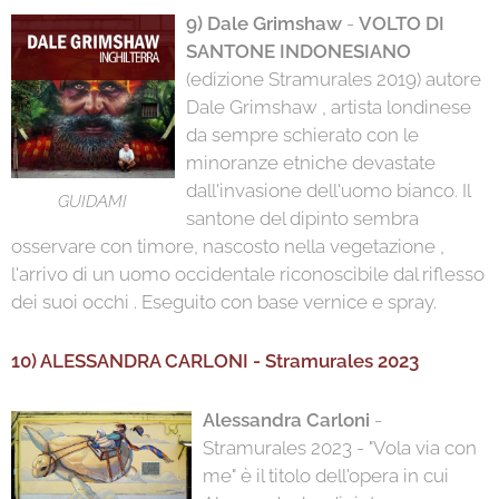
9) Dale Grimshaw
-
VOLTO DI
SANTONE INDONESIANO
(edizione Stramurales 2019) autore
Dale Grimshaw , artista londinese
da sempre schierato con le
minoranze etniche devastate
dall'invasione dell'uomo bianco. Il
GUIDAMI
santone del dipinto sembra
osservare con timore, nascosto nella vegetazione ,
l'arrivo di un uomo occidentale riconoscibile dal riflesso
dei suoi occhi . Eseguito con base vernice e spray.
10) ALESSANDRA CARLONI - Stramurales 2023
Alessandra Carloni
-
Stramurales 2023 - "Vola via con
me" è il titolo dell'opera in cui