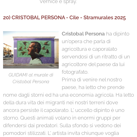
Vernice e spray.
20) CRISTOBAL PERSONA - Cile - Stramurales 2025
Cristobal Persona
ha dipinto
un'opera che parla di
agricoltura e caporalato
servendosi di un ritratto di un
agricoltore del paese da lui
fotografato.
GUIDAMI al murale di
Prima di venire nel nostro
Cristobal Persona
paese, ha letto che prende
nome dagli storni ed ha una economia agricola. Ha letto
della dura vita dei migranti nei nostri terreni dove
ancora persiste il capolarato. L' uccello dipinto è uno
storno. Questi animali volano in enormi gruppi per
difendersi dai predatori. Sulla sfondo si vedono dei
pomodori stilizzati. L' artista invita chiunque voglia