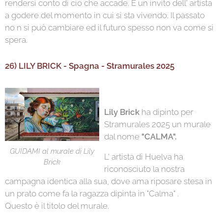
rendersi conto di ciò che accade. È un invito dell' artista
a godere del momento in cui si sta vivendo. Il passato
no n si può cambiare ed il futuro spesso non va come si
spera.
26) LILY BRICK - Spagna - Stramurales 2025
Lily Brick
ha dipinto per
Stramurales 2025 un murale
dal nome
"CALMA".
GUIDAMI al murale di Lily
L' artista di Huelva ha
Brick
riconosciuto la nostra
campagna identica alla sua, dove ama riposare stesa in
un prato come fa la ragazza dipinta in "Calma" .
Questo è il titolo del murale.