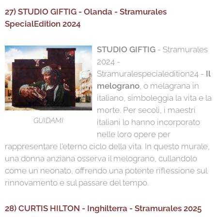
27) STUDIO GIFTIG - Olanda -
Stramurales
SpecialEdition 2024
STUDIO GIFTIG
- Stramurales
2024 -
Stramuralespecialedition24 -
Il
melograno
, o melagrana in
italiano, simboleggia la vita e la
morte. Per secoli, i maestri
GUIDAMI
italiani lo hanno incorporato
nelle loro opere per
rappresentare l'eterno ciclo della vita. In questo murale,
una donna anziana osserva il melograno, cullandolo
come un neonato, offrendo una potente riflessione sul
rinnovamento e sul passare del tempo.
28) CURTIS HILTON - Inghilterra - Stramurales 2025