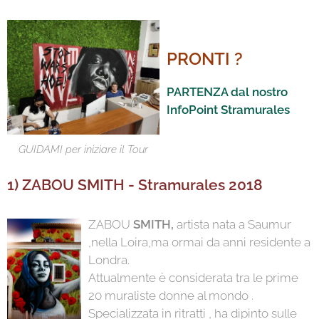
PRONTI ?
PARTENZA dal nostro
InfoPoint Stramurales
GUIDAMI per iniziare il Tour
1) ZABOU SMITH - Stramurales 2018
ZABOU
SMITH,
artista nata a Saumur
,nella Loira,ma ormai da anni residente a
Londra.
Attualmente è considerata tra le prime
20 muraliste donne al mondo .
Specializzata in ritratti , ha dipinto sulle