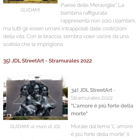
Paese delle Meraviglie". La
GUIDAMI
bambina raffigurata
rappresenta non solo i bambini,
ma tutti gli esseri umani intrappolati dalle costrizioni
della vita. Con le braccia, sembra voler uscire da una
scatola che la imprigiona.
35) JDL StreetArt - Stramurales 2022
34) JDL StreetArt
-
Stramurales 2022
"L'amore è più forte della
morte"
Murale dal tema "L' amore
GUIDAMI al muro di JDL
è più forte della morte". Il