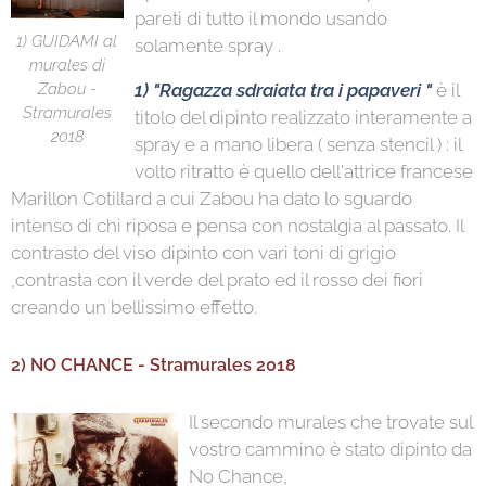
pareti di tutto il mondo usando
1) GUIDAMI al
solamente spray .
murales di
Zabou -
1) "Ragazza sdraiata tra i papaveri "
è il
Stramurales
titolo del dipinto realizzato interamente a
2018
spray e a mano libera ( senza stencil ) : il
volto ritratto è quello dell'attrice francese
Marillon Cotillard a cui Zabou ha dato lo sguardo
intenso di chi riposa e pensa con nostalgia al passato. Il
contrasto del viso dipinto con vari toni di grigio
,contrasta con il verde del prato ed il rosso dei fiori
creando un bellissimo effetto.
2) NO CHANCE - Stramurales 2018
Il secondo murales che trovate sul
vostro cammino è stato dipinto da
No Chance,