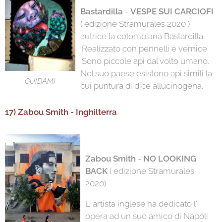
Bastardilla
-
VESPE SUI CARCIOFI
( edizione Stramurales 2020 )
autrice la colombiana Bastardilla
.Realizzato con pennelli e vernice
.Sono piccole api dal volto umano.
Nel suo paese esistono api simili la
GUIDAMI
cui puntura di dice allucinogena.
17) Zabou Smith - Inghilterra
Zabou Smith
-
NO LOOKING
BACK
( edizione Stramurales
2020)
L' artista inglese ha dedicato l'
opera ad un suo amico di Napoli