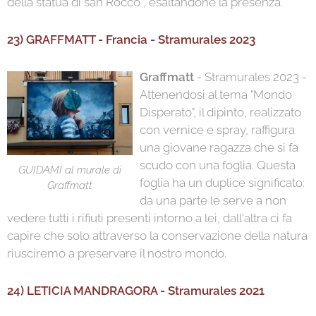
della statua di san Rocco , esaltandone la presenza.
23) GRAFFMATT - Francia - Stramurales 2023
Graffmatt
- Stramurales 2023 -
Attenendosi al tema "Mondo
Disperato", il dipinto, realizzato
con vernice e spray, raffigura
una giovane ragazza che si fa
scudo con una foglia. Questa
GUIDAMI al murale di
foglia ha un duplice significato:
Graffmatt
da una parte le serve a non
vedere tutti i rifiuti presenti intorno a lei, dall'altra ci fa
capire che solo attraverso la conservazione della natura
riusciremo a preservare il nostro mondo.
24) LETICIA MANDRAGORA - Stramurales 2021