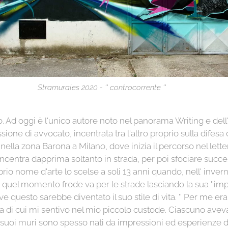
Stramurales 2020 - '' controcorrente ''
to. Ad oggi è l'unico autore noto nel panorama Writing e del
 di avvocato, incentrata tra l'altro proprio sulla difesa di 
ella zona Barona a Milano, dove inizia il percorso nel lett
concentra dapprima soltanto in strada, per poi sfociare succe
oprio nome d'arte lo scelse a soli 13 anni quando, nell' inve
uel momento frode va per le strade lasciando la sua ''impr
e questo sarebbe diventato il suo stile di vita. '' Per me er
ra di cui mi sentivo nel mio piccolo custode. Ciascuno aveva 
.'' I suoi muri sono spesso nati da impressioni ed esperienze