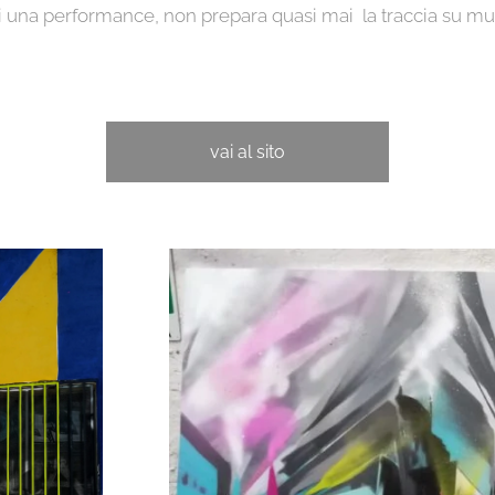
 una performance, non prepara quasi mai la traccia su mur
vai al sito