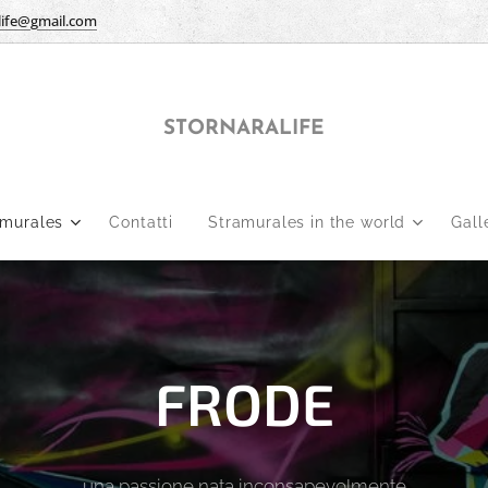
life@gmail.com
STORNARALIFE
amurales
Contatti
Stramurales in the world
Gall
FRODE
una passione nata inconsapevolmente