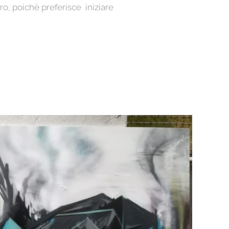
o, poichè preferisce iniziare