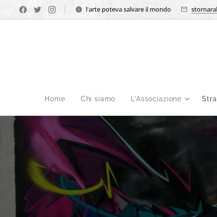
l'arte poteva salvare il mondo
stornara
Home
Chi siamo
L'Associazione
Str