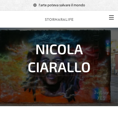
l'arte poteva salvare il mondo
STORNARALIFE
NICOLA
CIARALLO