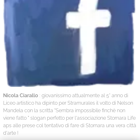
Nicola Ciarallo
: giovanissimo attualmente al 5° anno di
Liceo artistico ha dipinto per Stramurales il volto di Nelson
Mandela con la scritta "Sembra impossibile finchè non
viene fatto " slogan perfetto per l'associazione Stornara Life
aps alle prese col tentativo di fare di Stornara una vera città
d'arte !