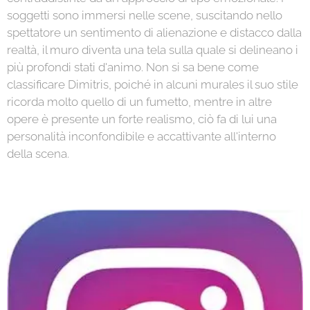
soggetti sono immersi nelle scene, suscitando nello
spettatore un sentimento di alienazione e distacco dalla
realtà, il muro diventa una tela sulla quale si delineano i
più profondi stati d'animo. Non si sa bene come
classificare Dimitris, poiché in alcuni murales il suo stile
ricorda molto quello di un fumetto, mentre in altre
opere è presente un forte realismo, ciò fa di lui una
personalità inconfondibile e accattivante all'interno
della scena.