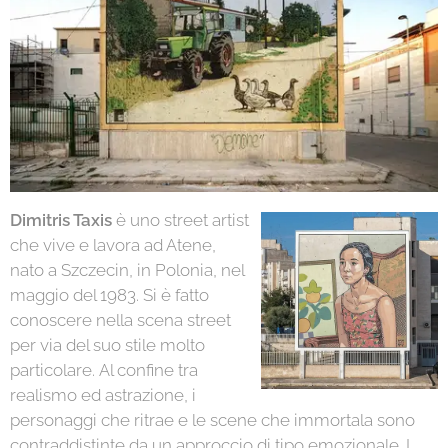
Dimitris Taxis
è uno street artist
che vive e lavora ad Atene,
nato a Szczecin, in Polonia, nel
maggio del 1983. Si è fatto
conoscere nella scena street
per via del suo stile molto
particolare. Al confine tra
realismo ed astrazione, i
personaggi che ritrae e le scene che immortala sono
contraddistinte da un approccio di tipo emozionale. I