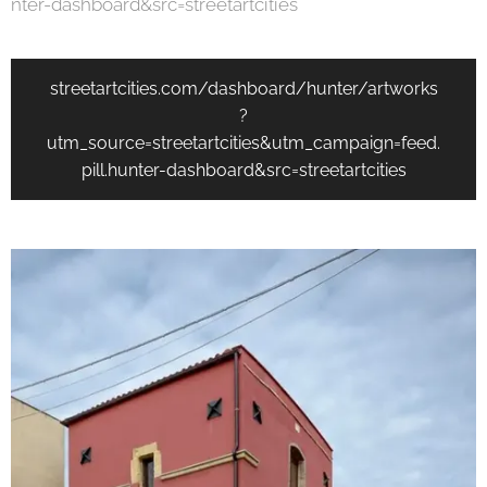
nter-dashboard&src=streetartcities
streetartcities.com/dashboard/hunter/artworks
?
utm_source=streetartcities&utm_campaign=feed.
pill.hunter-dashboard&src=streetartcities