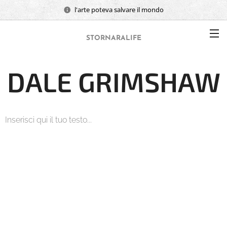
l'arte poteva salvare il mondo
STORNARALIFE
DALE GRIMSHAW
Inserisci qui il tuo testo...