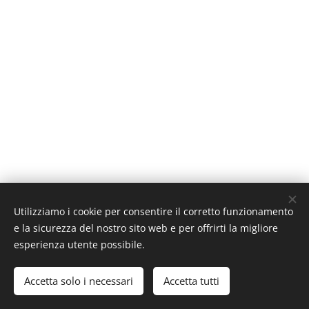
Utilizziamo i cookie per consentire il corretto funzionamento
e la sicurezza del nostro sito web e per offrirti la migliore
esperienza utente possibile.
STORNARA LIFE APS
Via Ettore Fieramosca, 4 - Stornara (FG) - Italy - stornaralife@gmail.com
Accetta solo i necessari
Accetta tutti
Creato con
Webnode
Cookies