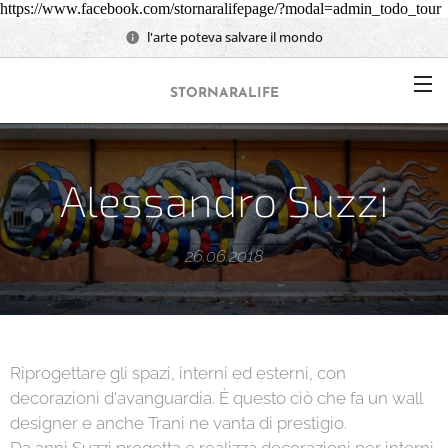
https://www.facebook.com/stornaralifepage/?modal=admin_todo_tour
l'arte poteva salvare il mondo
STORNARALIFE
Alessandro Suzzi
26.06.2018
Riprogettare gli spazi, interni ed esterni, con
decorazioni d'avanguardia. È questo ciò che fa un wall
designer e anche Trani ne vanta di prestigio.