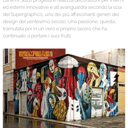
Da anni Suzzi progetta e realizza decorazioni per interni
ed esterni innovative e all'avanguardia secondo la scia
del Supergraphics, uno dei più affascinanti generi del
design del ventesimo secolo. Una passione, questa,
tramutata poi in un vero e proprio lavoro che ha
continuato a portare i suoi frutti.