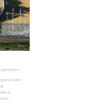
in genere e
 opere siano
di
alia e
ia e i