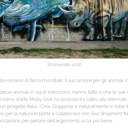
Stramurales 2018
sta romano di fama mondiale. Il suo amore per gli animali 
pecie animali in via di estinzione ,hanno fatto sì che le sue
 nome d'arte Moby Dick ha lavorato tra l'altro alla biennale 
un progetto Italia -Cina-Giappone e naturalmente in tutta It
 per la natura lo porta a collaborare con Sea Shepherd Ital
ccasione per parlare dell'argomento a cui più tiene.