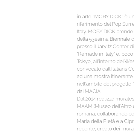
in arte ''MOBY DICK'' è uno
riferimento del Pop Surr
Italy. MOBY DICK prende p
della 53esima Biennale d
presso il Jarvitz Center 
"Remade in Italy" e, poco
Tokyo, all'interno del We
convocato dall'Italians 
ad una mostra itinerante 
nell'ambito del progetto "
dal MACIA.
Dal 2014 realizza murales i
MAAM (Museo dell'Altro e 
romana, collaborando co
Maria della Pietà e a Cipr
recente, creato dei mura