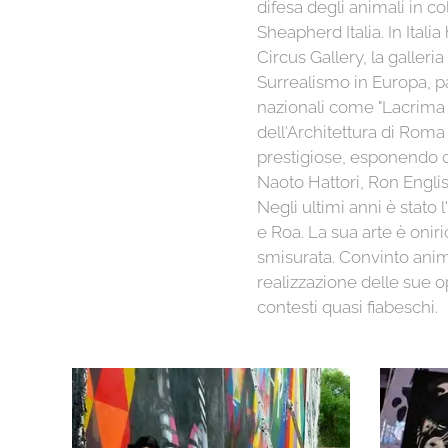
difesa degli animali in c
Sheapherd Italia. In Itali
Circus Gallery, la galleria
Surrealismo in Europa, p
nazionali come "Lacrima
dell'Architettura di Roma 
prestigiose, esponendo c
Naoto Hattori, Ron English 
Negli ultimi anni è stato
e Roa. La sua arte è oniri
smisurata. Convinto anima
realizzazione delle sue op
contesti quasi fiabeschi.