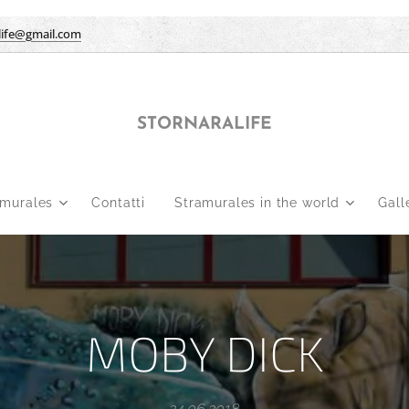
life@gmail.com
STORNARALIFE
amurales
Contatti
Stramurales in the world
Gall
MOBY DICK