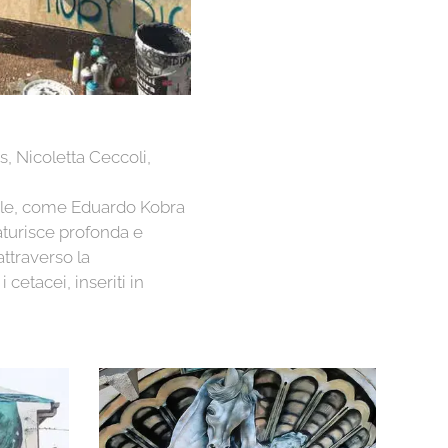
, Nicoletta Ceccoli,
diale, come Eduardo Kobra
caturisce profonda e
ttraverso la
 cetacei, inseriti in