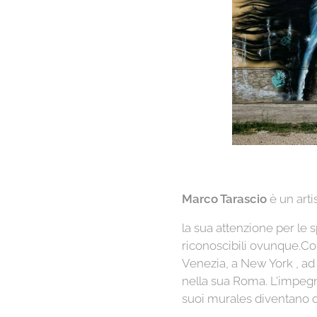
Marco Tarascio
è un arti
la sua attenzione per le s
riconoscibili ovunque.Col
Venezia, a New York , ad 
nella sua Roma. L'impegno
suoi murales diventano o