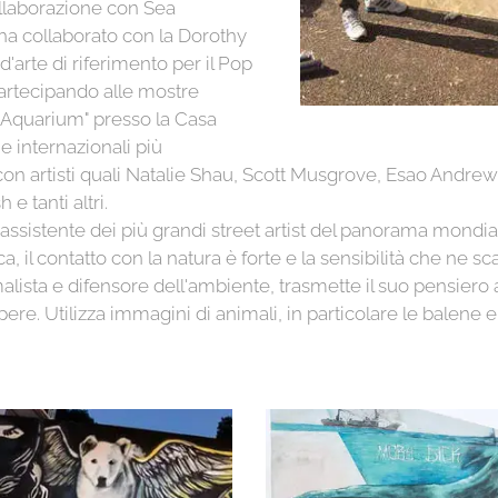
ollaborazione con Sea
a ha collaborato con la Dorothy
 d'arte di riferimento per il Pop
artecipando alle mostre
 Aquarium" presso la Casa
e internazionali più
on artisti quali Natalie Shau, Scott Musgrove, Esao Andrews
e tanti altri.
 l'assistente dei più grandi street artist del panorama mon
ca, il contatto con la natura è forte e la sensibilità che ne s
lista e difensore dell'ambiente, trasmette il suo pensiero a
ere. Utilizza immagini di animali, in particolare le balene e i