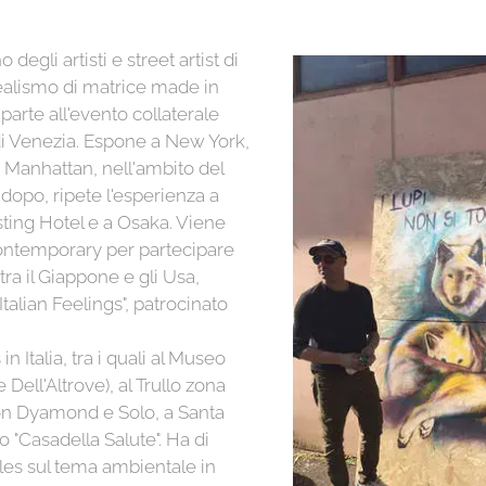
 degli artisti e street artist di
ealismo di matrice made in
arte all'evento collaterale
i Venezia. Espone a New York,
di Manhattan, nell'ambito del
 dopo, ripete l'esperienza a
sting Hotel e a Osaka. Viene
Contemporary per partecipare
tra il Giappone e gli Usa,
Italian Feelings", patrocinato
n Italia, tra i quali al Museo
Dell'Altrove), al Trullo zona
n Dyamond e Solo, a Santa
o "Casadella Salute". Ha di
les sul tema ambientale in