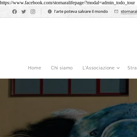
https://www.facebook.com/stornaralifepage/?modal=admin_todo_tour
l'arte poteva salvare il mondo
stornara
Home
Chi siamo
L'Associazione
Str