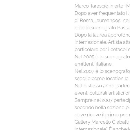
Marco Tarascio in arte ''
Dopo aver frequentato il 
di Roma, laureandosi nel 
e dello scenografo Passu
Dopo la laurea approfondi
internazionale. Artista at
particolare per i cetacei 
Nel 2005 è lo scenografo d
emittenti italiane.
Nel 2007 è lo scenografo 
sceglie come location la 
Nello stesso anno parteci
eventi culturali artistici 
Sempre nel 2007 partecipa 
secondo nella sezione pitt
dove riceve il primo prem
Gallery Marcello Ciabatti 
internazionale". È anche 