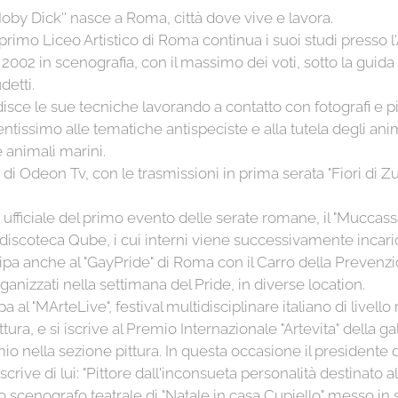
Moby Dick'' nasce a Roma, città dove vive e lavora.
primo Liceo Artistico di Roma continua i suoi studi presso l
2002 in scenografia, con il massimo dei voti, sotto la guid
detti.
sce le sue tecniche lavorando a contatto con fotografi e pi
tentissimo alle tematiche antispeciste e alla tutela degli an
e animali marini.
i Odeon Tv, con le trasmissioni in prima serata "Fiori di Zuc
ufficiale del primo evento delle serate romane, il "Muccass
discoteca Qube, i cui interni viene successivamente incaric
pa anche al "GayPride" di Roma con il Carro della Prevenzio
organizzati nella settimana del Pride, in diverse location.
al "MArteLive", festival multidisciplinare italiano di livello
ura, e si iscrive al Premio Internazionale "Artevita" della ga
io nella sezione pittura. In questa occasione il presidente 
scrive di lui: "Pittore dall'inconsueta personalità destinato
lo scenografo teatrale di "Natale in casa Cupiello" messo i