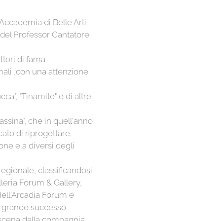
'Accademia di Belle Arti
a del Professor Cantatore
ttori di fama
imali ,con una attenzione
ca", "Tinamite" e di altre
assina", che in quell'anno
ato di riprogettare.
ne e a diversi degli
 regionale, classificandosi
lleria Forum & Gallery,
dell'Arcadia Forum e
 al grande successo
n scena dalla compagnia