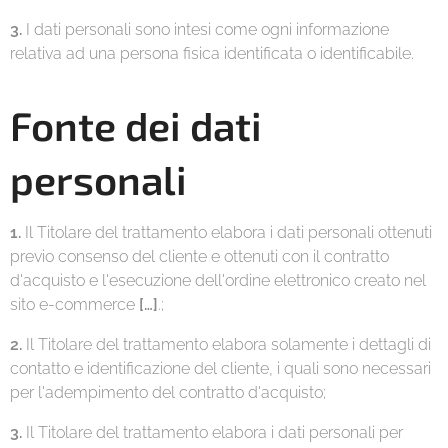
3.
I dati personali sono intesi come ogni informazione
relativa ad una persona fisica identificata o identificabile.
Fonte dei dati
personali
1.
Il Titolare del trattamento elabora i dati personali ottenuti
previo consenso del cliente e ottenuti con il contratto
d'acquisto e l'esecuzione dell'ordine elettronico creato nel
sito e-commerce
[…]
.;
2.
Il Titolare del trattamento elabora solamente i dettagli di
contatto e identificazione del cliente, i quali sono necessari
per l'adempimento del contratto d'acquisto;
3.
Il Titolare del trattamento elabora i dati personali per