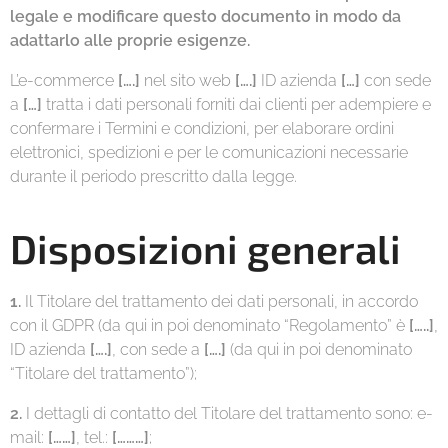
legale e modificare questo documento in modo da
adattarlo alle proprie esigenze.
L’e-commerce
[….]
nel sito web
[….]
ID azienda
[…]
con sede
a
[…]
tratta i dati personali forniti dai clienti per adempiere e
confermare i Termini e condizioni, per elaborare ordini
elettronici, spedizioni e per le comunicazioni necessarie
durante il periodo prescritto dalla legge.
Disposizioni generali
1.
Il Titolare del trattamento dei dati personali, in accordo
con il GDPR (da qui in poi denominato “Regolamento” è
[…..]
,
ID azienda
[….]
, con sede a
[….]
(da qui in poi denominato
“Titolare del trattamento”);
2.
I dettagli di contatto del Titolare del trattamento sono: e-
mail:
[……]
, tel.:
[………]
;