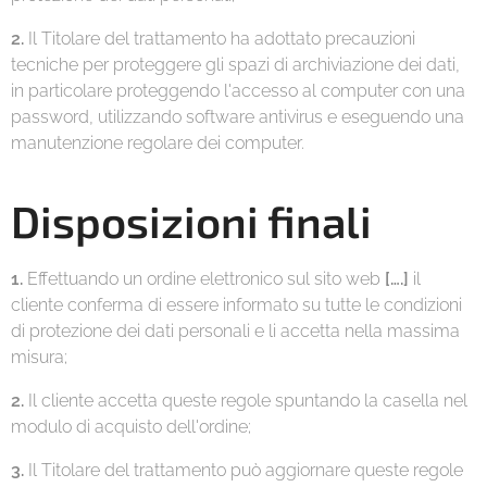
2.
Il Titolare del trattamento ha adottato precauzioni
tecniche per proteggere gli spazi di archiviazione dei dati,
in particolare proteggendo l'accesso al computer con una
password, utilizzando software antivirus e eseguendo una
manutenzione regolare dei computer.
Disposizioni finali
1.
Effettuando un ordine elettronico sul sito web
[….]
il
cliente conferma di essere informato su tutte le condizioni
di protezione dei dati personali e li accetta nella massima
misura;
2.
Il cliente accetta queste regole spuntando la casella nel
modulo di acquisto dell'ordine;
3.
Il Titolare del trattamento può aggiornare queste regole