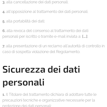
3.
alla cancellazione dei dati personali;
4.
all'opposizione al trattamento dei dati personali;
5.
alla portabilità dei dati;
6.
alla revoca del consenso al trattamento dei dati
personali per iscritto o tramite e-mail inviata a:
[….]
;
7.
alla presentazione di un reclamo all'autorità di controllo in
caso di sospetta violazione del Regolamento.
Sicurezza dei dati
personali
1.
Il Titolare del trattamento dichiara di adottare tutte le
precauzioni tecniche e organizzative necessarie per la
protezione dei dati personali;