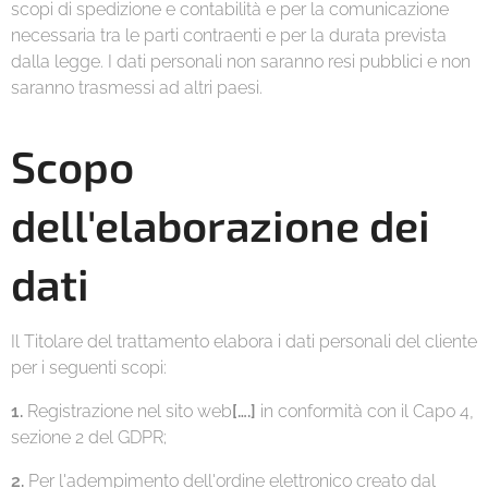
scopi di spedizione e contabilità e per la comunicazione
necessaria tra le parti contraenti e per la durata prevista
dalla legge. I dati personali non saranno resi pubblici e non
saranno trasmessi ad altri paesi.
Scopo
dell'elaborazione dei
dati
Il Titolare del trattamento elabora i dati personali del cliente
per i seguenti scopi:
1.
Registrazione nel sito web
[….]
in conformità con il Capo 4,
sezione 2 del GDPR;
2.
Per l'adempimento dell'ordine elettronico creato dal