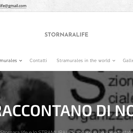
life@gmail.com
STORNARALIFE
amurales
Contatti
Stramurales in the world
Gall
RACCONTANO DI NO
i Stornara life e lo STRAMURALES apparsi sulle varie testate 