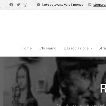
l'arte poteva salvare il mondo
stornara
Home
Chi siamo
L'Associazione
Str
Articoli e servizi riguardant