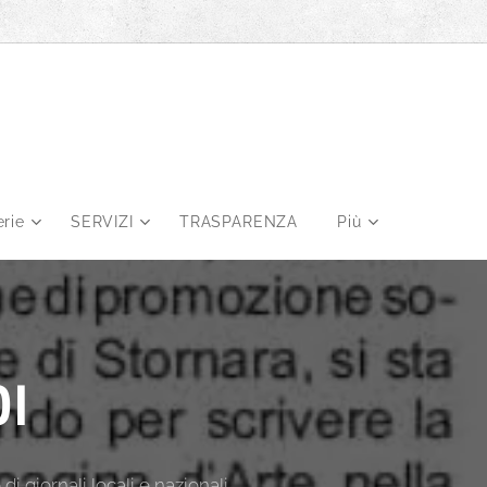
erie
SERVIZI
TRASPARENZA
Più
I
di giornali locali e nazionali