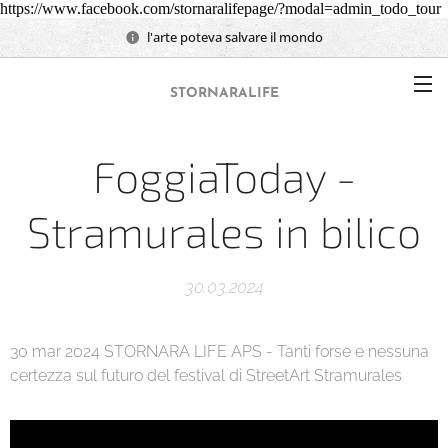
https://www.facebook.com/stornaralifepage/?modal=admin_todo_tour
l'arte poteva salvare il mondo
STORNARALIFE
FoggiaToday -
Stramurales in bilico
30.03.2024
30 mar 2024 STORNARA LIFE APS - Tanti forse e nessuna
certezza sul futuro del festival di StreetArt Stramurales