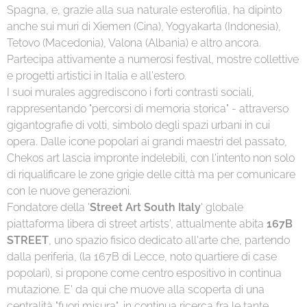
Spagna, e, grazie alla sua naturale esterofilia, ha dipinto
anche sui muri di Xiemen (Cina), Yogyakarta (Indonesia),
Tetovo (Macedonia), Valona (Albania) e altro ancora.
Partecipa attivamente a numerosi festival, mostre collettive
e progetti artistici in Italia e all'estero.
I suoi murales aggrediscono i forti contrasti sociali,
rappresentando "percorsi di memoria storica" - attraverso
gigantografie di volti, simbolo degli spazi urbani in cui
opera. Dalle icone popolari ai grandi maestri del passato,
Chekos art lascia impronte indelebili, con l'intento non solo
di riqualificare le zone grigie delle città ma per comunicare
con le nuove generazioni.
Fondatore della '
Street Art South Italy
' globale
piattaforma libera di street artists', attualmente abita
167B
STREET
, uno spazio fisico dedicato all'arte che, partendo
dalla periferia, (la 167B di Lecce, noto quartiere di case
popolari), si propone come centro espositivo in continua
mutazione. E' da qui che muove alla scoperta di una
centralità "fuori misura", in continua ricerca fra le tante