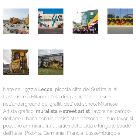
Nato nel 1977 a
Lecce
, piccola città del Sud Italia, si
trasferisce a Milano all'età di 13 anni, dove cresce
nell'underground dei graffiti dell' old school Milanese.
Artista grafico,
muralista
e
street artist
, lavora nel campo
dell'arte urbana con un deciso stile personale. I suoi lavori si
possono ammirare fra quartieri delle città e lungo le strade
dell'Italia, Polonia, Germania, Francia, Lussemburgo e