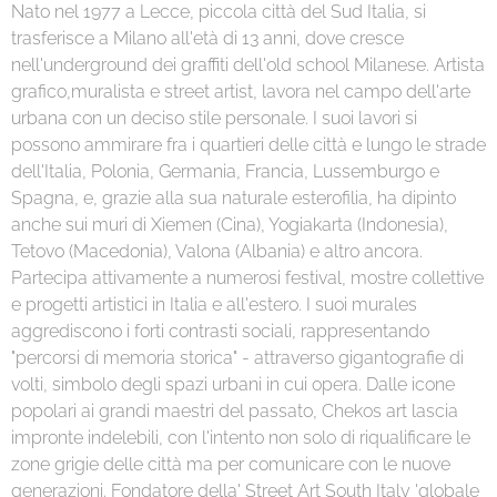
Nato nel 1977 a Lecce, piccola città del Sud Italia, si
trasferisce a Milano all'età di 13 anni, dove cresce
nell'underground dei graffiti dell'old school Milanese. Artista
grafico,muralista e street artist, lavora nel campo dell'arte
urbana con un deciso stile personale. I suoi lavori si
possono ammirare fra i quartieri delle città e lungo le strade
dell'Italia, Polonia, Germania, Francia, Lussemburgo e
Spagna, e, grazie alla sua naturale esterofilia, ha dipinto
anche sui muri di Xiemen (Cina), Yogiakarta (Indonesia),
Tetovo (Macedonia), Valona (Albania) e altro ancora.
Partecipa attivamente a numerosi festival, mostre collettive
e progetti artistici in Italia e all'estero. I suoi murales
aggrediscono i forti contrasti sociali, rappresentando
"percorsi di memoria storica" - attraverso gigantografie di
volti, simbolo degli spazi urbani in cui opera. Dalle icone
popolari ai grandi maestri del passato, Chekos art lascia
impronte indelebili, con l'intento non solo di riqualificare le
zone grigie delle città ma per comunicare con le nuove
generazioni. Fondatore della' Street Art South Italy 'globale