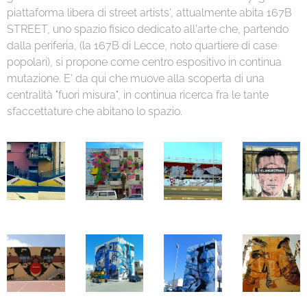
piattaforma libera di street artists', attualmente abita 167B
STREET, uno spazio fisico dedicato all'arte che, partendo
dalla periferia, (la 167B di Lecce, noto quartiere di case
popolari), si propone come centro espositivo in continua
mutazione. E' da qui che muove alla scoperta di una
centralità "fuori misura", in continua ricerca fra le tante
sfaccettature che abitano lo spazio.