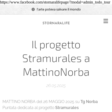
https://www.facebook.com/stornaralifepage/?modal=admin_todo_tour
l'arte poteva salvare il mondo
STORNARALIFE
Il progetto
Stramurales a
MattinoNorba
26.05.2025
MATTINO NORBA del 26 MAGGIO 2025 su
Tg Norba
Puntata dedicata al progetto
Stramurales