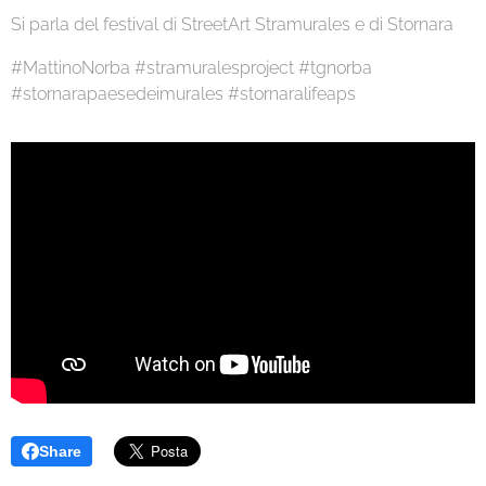
Si parla del festival di StreetArt Stramurales e di Stornara
#MattinoNorba #stramuralesproject #tgnorba
#stornarapaesedeimurales #stornaralifeaps
Share