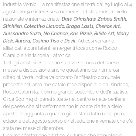
Industria Vernici. La manifestazione si terrà dal 29 luglio al 4
agosto 2019 e interesserà numerosi artisti famosi a livello
nazionale e internazionale:
Dale Grimshaw, Zabou Smith,
Stinkfish, Colectivo Licuado, Braga Last1, Chekos Art,
Alessandro Suzzi, No Chance, Kris Rizek, Bifido Art, Moby
Dick, Aurora, Cosimo Tiso e Devil
.
Ad essi verranno
affiancati alcuni talenti emergenti locali come Rocco
Ciarallo e Mariangela Latronica.
Tutti gli artisti si esibiranno su diverse mura del paese
messe a disposizione anche quest'anno da numerosi
cittadini. Verrà inoltre valorizzato l'anfiteatro comunale
presente nell'area mercatale reso disponibile dal sindaco,
Rocco Calamita, il primo grande sostenitore dell'iniziativa.
Circa 800 mq di pareti situate nel centro e nelle periferie
del paese che si trasformeranno in opere d'arte a cielo
aperto, in aggiunta a quanto già e' stato fatto nella prima
edizione dell'agosto scorso e nell'edizione invernale che c'è
stata nel mese di dicembre.
Una manifestazione artistico-culturale che coinvolge e