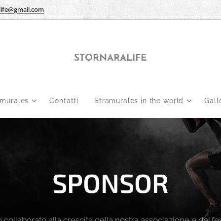
life@gmail.com
STORNARALIFE
amurales
Contatti
Stramurales in the world
Gall
SPONSOR
collaborato alla crescita della nostra associazione e del 