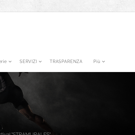
erie
SERVIZI
TRASPARENZA
Più
festival "STRAMURALES"