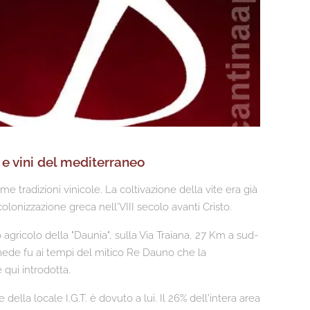
 e vini del mediterraneo
ime tradizioni vinicole. La coltivazione della vite era già
colonizzazione greca nell'VIII secolo avanti Cristo.
agricolo della "Daunia", sulla Via Traiana, 27 Km a sud-
ede fu ai tempi del mitico Re Dauno che la
 qui introdotta.
della locale I.G.T. è dovuto a lui. Il 26% dell'intera area