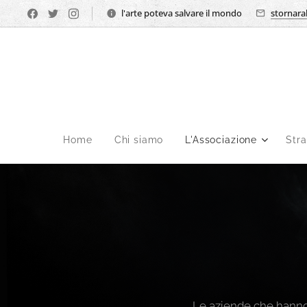
l'arte poteva salvare il mondo
stornara
Home
Chi siamo
L'Associazione
Str
Le aziende che hanno 