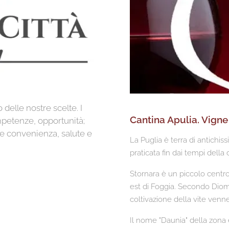
 delle nostre scelte. I
Cantina Apulia. Vigne
mpetenze, opportunità;
 e convenienza, salute e
La Puglia è terra di antichiss
praticata fin dai tempi della 
Stornara è un piccolo centro 
est di Foggia. Secondo Diom
coltivazione della vite venne
Il nome "Daunia" della zona e 